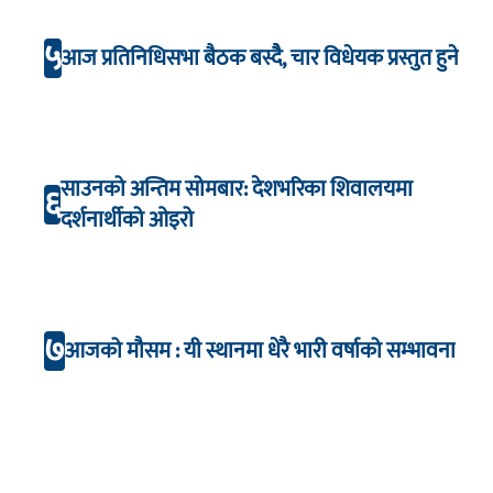
५
आज प्रतिनिधिसभा बैठक बस्दैै, चार विधेयक प्रस्तुत हुने
साउनको अन्तिम सोमबार: देशभरिका शिवालयमा
६
दर्शनार्थीको ओइरो
७
आजको मौसम : यी स्थानमा धेरै भारी वर्षाको सम्भावना