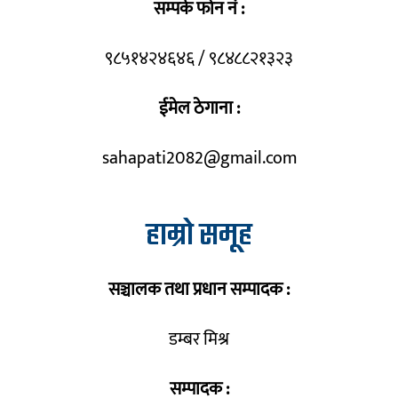
सम्पर्क फोन नं :
९८५१४२४६४६ / ९८४८८२१३२३
ईमेल ठेगाना :
sahapati2082@gmail.com
हाम्रो समूह
सञ्चालक तथा प्रधान सम्पादक :
डम्बर मिश्र
सम्पादक :