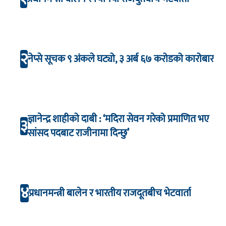
२
नेप्से सूचक ९ अंकले घट्यो, ३ अर्ब ६७ करोडको कारोबार
ज्ञानेन्द्र शाहीको दाबी : ‘मदिरा सेवन गरेको प्रमाणित भए
३
सांसद पदबाट राजीनामा दिन्छु’
४
प्रधानमन्त्री बालेन र भारतीय राजदूतबीच भेटवार्ता