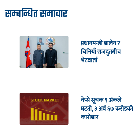
सम्बन्धित समाचार
प्रधानमन्त्री बालेन र
चिनियाँ राजदुतबीच
भेटवार्ता
नेप्से सूचक ९ अंकले
घट्यो, ३ अर्ब ६७ करोडको
कारोबार