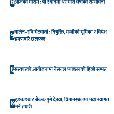
४
आजको मौसम : यी स्थानमा धेरै भारी वर्षाको सम्भावना
बालेन–रवि भेटवार्ता : नियुक्ति, मन्त्रीको भूमिका र विदेश
५
भ्रमणबारे छलफल
६
संस्कारको आयोजनामा नेसनल प्याव्सनको हिज्जे सम्पन्न
हङकङबाट बैंकक पुगे देउवा, विमानस्थलमा भव्य स्वागत
७
गर्ने तयारी