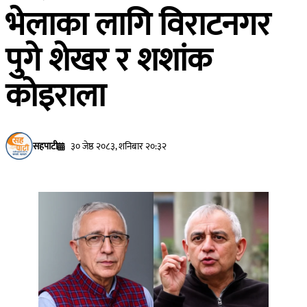
भेलाका लागि विराटनगर
पुगे शेखर र शशांक
कोइराला
सहपाटी
३० जेष्ठ २०८३, शनिबार २०:३२