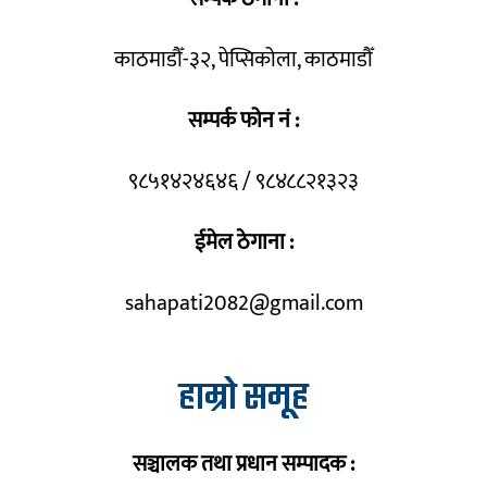
काठमाडौँ-३२, पेप्सिकोला, काठमाडौँ
सम्पर्क फोन नं :
९८५१४२४६४६ / ९८४८८२१३२३
ईमेल ठेगाना :
sahapati2082@gmail.com
हाम्रो समूह
सञ्चालक तथा प्रधान सम्पादक :