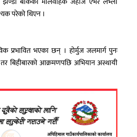
पुरको झण्डा बोकेको मालवाहक जहाज एभर लभ्ली
श्यक परेको थिएन ।
क प्रभावित भएका छन् । होर्मुज जलमार्ग पुनः
यो । तर बिहीबारको आक्रमणपछि अभियान अस्थायी