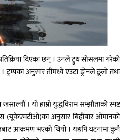
रतिक्रिया दिएका छन् । उनले ट्रुथ सोसलमा गरेको
। ट्रम्पका अनुसार तीमध्ये एउटा ड्रोनले ठूलो तथा
ाल्यौं । यो हाम्रो युद्धविराम सम्झौताको स्पष्ट
ड अपरेसन्स (यूकेएमटीओ)का अनुसार बिहीबार ओमानको
इलबाट आक्रमण भएको थियो । यद्यपि घटनामा कुनै