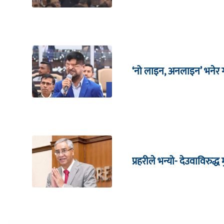
‘नो लाइन, अनलाइन’ भनेर गर
प्रहरीले भन्यो- देउवाविरुद्ध मु