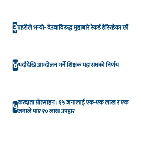
३
प्रहरीले भन्यो- देउवाविरुद्ध मुद्दाबारे रेकर्ड हेरिरहेका छौँ
४
भदौदेखि आन्दोलन गर्ने शिक्षक महासंघको निर्णय
करदाता प्रोत्साहन : १५ जनालाई एक-एक लाख र एक
५
जनाले पाए १० लाख उपहार