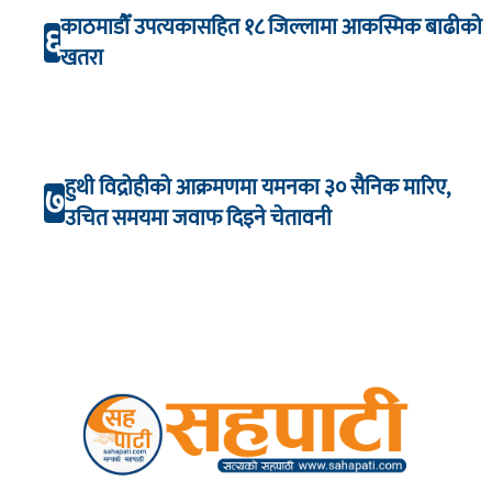
काठमाडौँ उपत्यकासहित १८ जिल्लामा आकस्मिक बाढीको
६
खतरा
हुथी विद्रोहीको आक्रमणमा यमनका ३० सैनिक मारिए,
७
उचित समयमा जवाफ दिइने चेतावनी