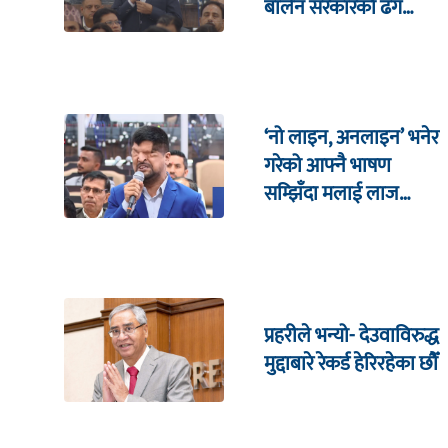
बालेन सरकारको ढंग
पुगिरहेको छैन
‘नो लाइन, अनलाइन’ भनेर
गरेको आफ्नै भाषण
सम्झिँदा मलाई लाज
लाग्छ : रमेश प्रसाईं
प्रहरीले भन्यो- देउवाविरुद्ध
मुद्दाबारे रेकर्ड हेरिरहेका छौँ