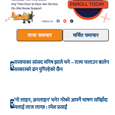
ताजा समाचार
चर्चित समाचार
रास्वपाका सांसद मनिष झाले भने – राज्य चलाउन बालेन
१
सरकारको ढंग पुगिरहेको छैन
‘नो लाइन, अनलाइन’ भनेर गरेको आफ्नै भाषण सम्झिँदा
२
मलाई लाज लाग्छ : रमेश प्रसाईं