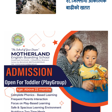
१८ जिल्लामा आकस्मिक
बाढीको खतरा