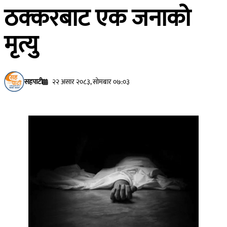
ठक्करबाट एक जनाको
मृत्यु
सहपाटी
२२ असार २०८३, सोमबार ०७:०३