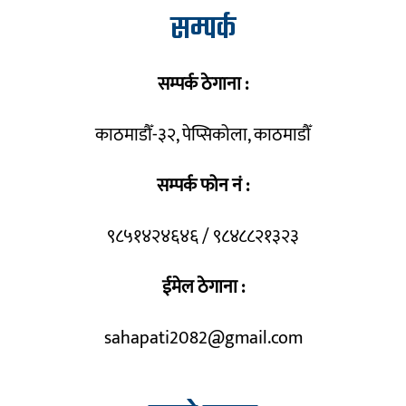
सम्पर्क
सम्पर्क ठेगाना :
काठमाडौँ-३२, पेप्सिकोला, काठमाडौँ
सम्पर्क फोन नं :
९८५१४२४६४६ / ९८४८८२१३२३
ईमेल ठेगाना :
sahapati2082@gmail.com