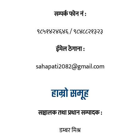
सम्पर्क फोन नं :
९८५१४२४६४६ / ९८४८८२१३२३
ईमेल ठेगाना :
sahapati2082@gmail.com
हाम्रो समूह
सञ्चालक तथा प्रधान सम्पादक :
डम्बर मिश्र