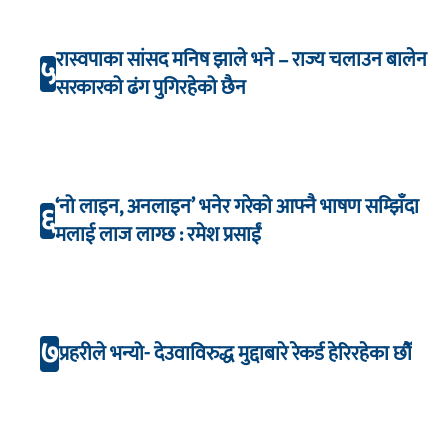
रास्वपाका सांसद मनिष झाले भने – राज्य चलाउन बालेन
५
सरकारको ढंग पुगिरहेको छैन
‘नो लाइन, अनलाइन’ भनेर गरेको आफ्नै भाषण सम्झिँदा
६
मलाई लाज लाग्छ : रमेश प्रसाईं
७
प्रहरीले भन्यो- देउवाविरुद्ध मुद्दाबारे रेकर्ड हेरिरहेका छौँ