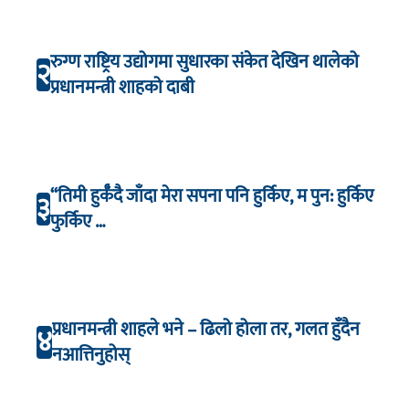
रुग्ण राष्ट्रिय उद्योगमा सुधारका संकेत देखिन थालेको
२
प्रधानमन्त्री शाहको दाबी
“तिमी हुर्कँदै जाँदा मेरा सपना पनि हुर्किए, म पुन: हुर्किए
३
फुर्किए …
प्रधानमन्त्री शाहले भने – ढिलो होला तर, गलत हुँदैन
४
नआत्तिनुहोस्