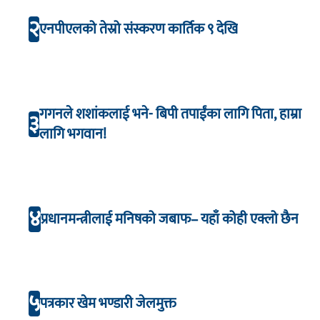
२
एनपीएलको तेस्रो संस्करण कार्तिक ९ देखि
गगनले शशांकलाई भने- बिपी तपाईंका लागि पिता, हाम्रा
३
लागि भगवान!
४
प्रधानमन्त्रीलाई मनिषको जबाफ– यहाँ कोही एक्लो छैन
५
पत्रकार खेम भण्डारी जेलमुक्त