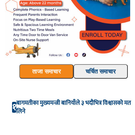
ताजा समाचार
चर्चित समाचार
बागमतीका मुख्यमन्त्री बानियाँले ३ भदौभित्र विश्वासको मत
१
लिने