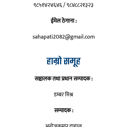
९८५१४२४६४६ / ९८४८८२१३२३
ईमेल ठेगाना :
sahapati2082@gmail.com
हाम्रो समूह
सञ्चालक तथा प्रधान सम्पादक :
डम्बर मिश्र
सम्पादक :
अनोजकुमार दाहाल