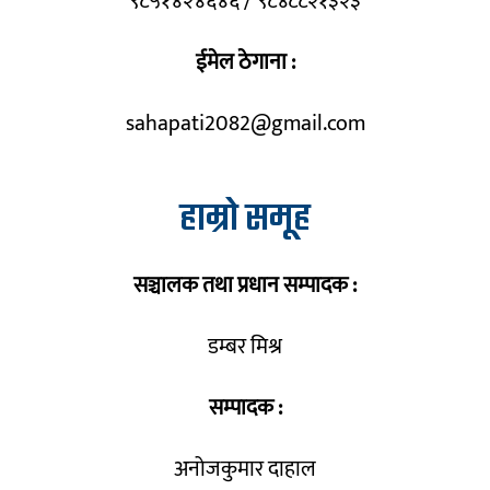
९८५१४२४६४६ / ९८४८८२१३२३
ईमेल ठेगाना :
sahapati2082@gmail.com
हाम्रो समूह
सञ्चालक तथा प्रधान सम्पादक :
डम्बर मिश्र
सम्पादक :
अनोजकुमार दाहाल