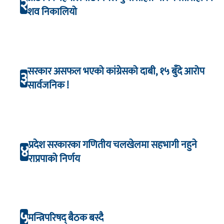
२
शव निकालियो
सरकार असफल भएको कांग्रेसको दाबी, १५ बुँदे आरोप
३
सार्वजनिक !
प्रदेश सरकारका गणितीय चलखेलमा सहभागी नहुने
४
राप्रपाको निर्णय
५
मन्त्रिपरिषद् बैठक बस्दै