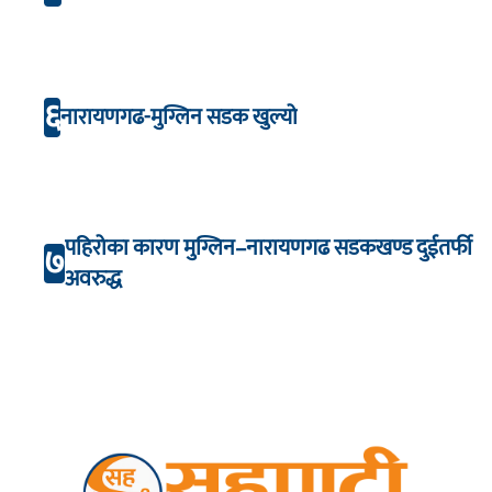
६
नारायणगढ-मुग्लिन सडक खुल्यो
पहिरोका कारण मुग्लिन–नारायणगढ सडकखण्ड दुईतर्फी
७
अवरुद्ध