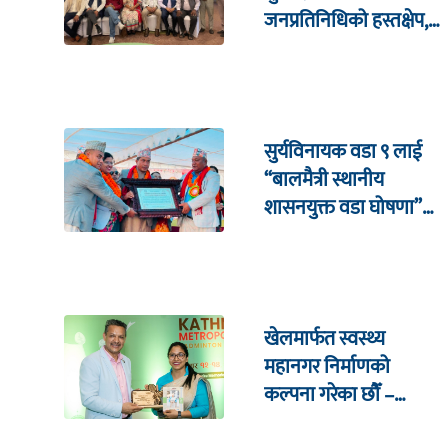
जनप्रतिनिधिको हस्तक्षेप,
१६ साउनमा राष्ट्रिय भेला
सुर्यविनायक वडा ९ लाई
“बालमैत्री स्थानीय
शासनयुक्त वडा घोषणा”
सम्पन्न
खेलमार्फत स्वस्थ्य
महानगर निर्माणको
कल्पना गरेका छौँ –
कार्यवाहक प्रमुख, डंगोल