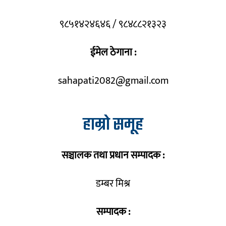
९८५१४२४६४६ / ९८४८८२१३२३
ईमेल ठेगाना :
sahapati2082@gmail.com
हाम्रो समूह
सञ्चालक तथा प्रधान सम्पादक :
डम्बर मिश्र
सम्पादक :