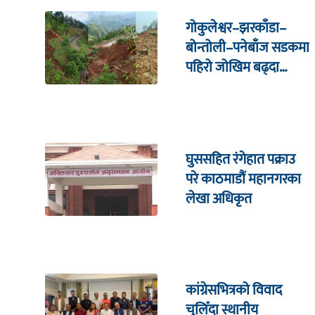
गोकुलेश्वर–झरकाँडा–
बोन्तोली–पनेबाँज सडकमा
पहिरो जोखिम बढ्दा
स्थानीय आक्रोशित
घुससहित रंगेहात पक्राउ
परे काठमाडौं महानगरका
लेखा अधिकृत
कांग्रेसभित्रको विवाद
चुलिँदा स्थानीय