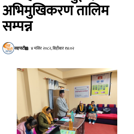
अभिमुखिकरण तालिम
सम्पन्न
सहपाटी
४ मंसिर २०८२, बिहीबार १४:०२