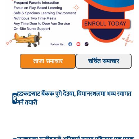
ताजा समाचार
चर्चित समाचार
हङकङबाट बैंकक पुगे देउवा, विमानस्थलमा भव्य स्वागत
१
गर्ने तयारी