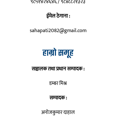
९८५१४२४६४६ / ९८४८८२१३२३
ईमेल ठेगाना :
sahapati2082@gmail.com
हाम्रो समूह
सञ्चालक तथा प्रधान सम्पादक :
डम्बर मिश्र
सम्पादक :
अनोजकुमार दाहाल