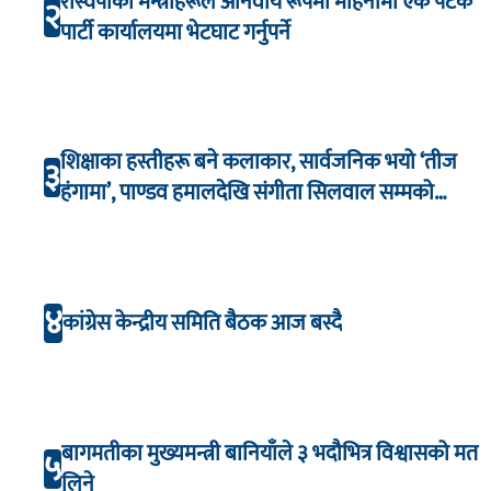
रास्वपाका मन्त्रीहरूले अनिवार्य रूपमा महिनामा एक पटक
२
पार्टी कार्यालयमा भेटघाट गर्नुपर्ने
शिक्षाका हस्तीहरू बने कलाकार, सार्वजनिक भयो ‘तीज
३
हंगामा’, पाण्डव हमालदेखि संगीता सिलवाल सम्मको
अभिनय
४
कांग्रेस केन्द्रीय समिति बैठक आज बस्दै
बागमतीका मुख्यमन्त्री बानियाँले ३ भदौभित्र विश्वासको मत
५
लिने