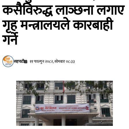
कसैविरुद्ध लाञ्छना लगाए
गृह मन्त्रालयले कारबाही
गर्ने
सहपाटी
११ फाल्गुन २०८२, सोमबार ०८:३३