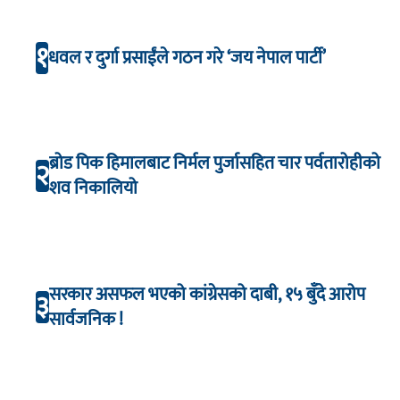
१
धवल र दुर्गा प्रसाईंले गठन गरे ‘जय नेपाल पार्टी’
ब्रोड पिक हिमालबाट निर्मल पुर्जासहित चार पर्वतारोहीको
२
शव निकालियो
सरकार असफल भएको कांग्रेसको दाबी, १५ बुँदे आरोप
३
सार्वजनिक !