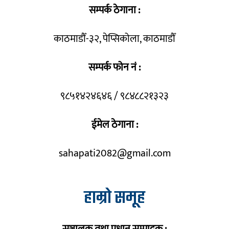
सम्पर्क ठेगाना :
काठमाडौँ-३२, पेप्सिकोला, काठमाडौँ
सम्पर्क फोन नं :
९८५१४२४६४६ / ९८४८८२१३२३
ईमेल ठेगाना :
sahapati2082@gmail.com
हाम्रो समूह