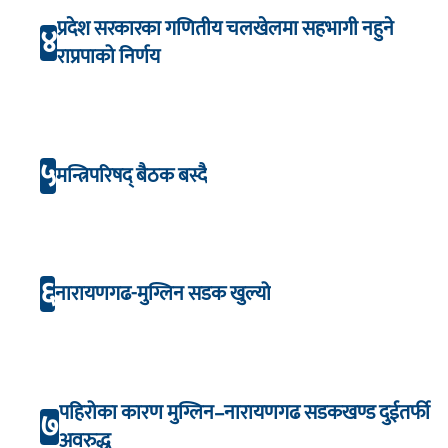
प्रदेश सरकारका गणितीय चलखेलमा सहभागी नहुने
४
राप्रपाको निर्णय
५
मन्त्रिपरिषद् बैठक बस्दै
६
नारायणगढ-मुग्लिन सडक खुल्यो
पहिरोका कारण मुग्लिन–नारायणगढ सडकखण्ड दुईतर्फी
७
अवरुद्ध