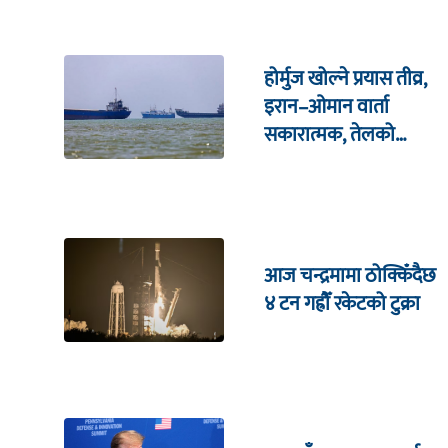
आक्रमण !
होर्मुज खोल्ने प्रयास तीव्र,
इरान–ओमान वार्ता
सकारात्मक, तेलको
मूल्यमा गिरावट
आज चन्द्रमामा ठोक्किँदैछ
४ टन गह्रौँ रकेटको टुक्रा