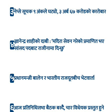
३
नेप्से सूचक ९ अंकले घट्यो, ३ अर्ब ६७ करोडको कारोबार
ज्ञानेन्द्र शाहीको दाबी : ‘मदिरा सेवन गरेको प्रमाणित भए
४
सांसद पदबाट राजीनामा दिन्छु’
५
प्रधानमन्त्री बालेन र भारतीय राजदूतबीच भेटवार्ता
६
आज प्रतिनिधिसभा बैठक बस्दैै, चार विधेयक प्रस्तुत हुने