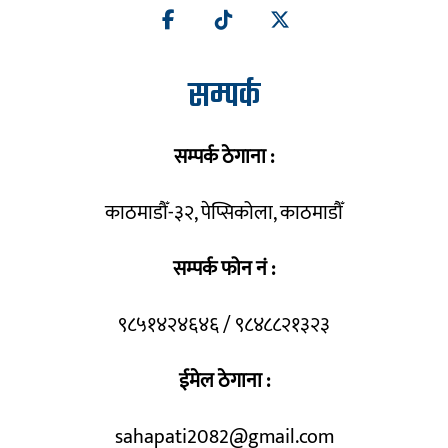
सम्पर्क
सम्पर्क ठेगाना :
काठमाडौँ-३२, पेप्सिकोला, काठमाडौँ
सम्पर्क फोन नं :
९८५१४२४६४६ / ९८४८८२१३२३
ईमेल ठेगाना :
sahapati2082@gmail.com