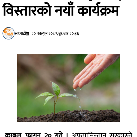
विस्तारको नयाँ कार्यक्रम
सहपाटी
२० फाल्गुन २०८२, बुधबार २०:३६
काबुल, फागुन २० गते ।
अफगानिस्तान सरकारले