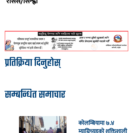
रासस/सिन्ह्वा
प्रतिक्रिया दिनुहोस्
सम्बन्धित समाचार
कोलम्बियामा ७.४
म्याग्निच्युडको शक्तिशाली