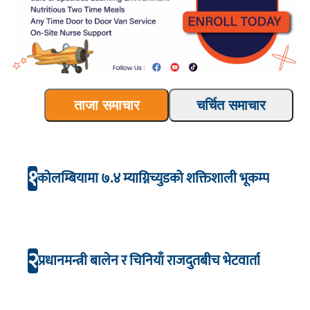
ताजा समाचार
चर्चित समाचार
१
कोलम्बियामा ७.४ म्याग्निच्युडको शक्तिशाली भूकम्प
२
प्रधानमन्त्री बालेन र चिनियाँ राजदुतबीच भेटवार्ता