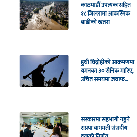
काठमाडौँ उपत्यकासहित
१८ जिल्लामा आकस्मिक
बाढीको खतरा
हुथी विद्रोहीको आक्रमणमा
यमनका ३० सैनिक मारिए,
उचित समयमा जवाफ
दिइने चेतावनी
सरकारमा सहभागी नहुने
राप्रपा बागमती संसदीय
दलको निर्णय