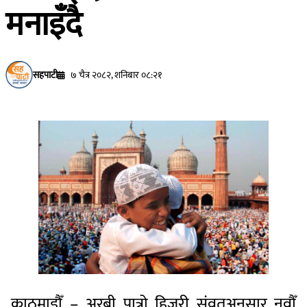
मनाइँदै
सहपाटी
७ चैत्र २०८२, शनिबार ०८:२१
काठमाडौँ – अरबी पात्रो हिजरी संवतअनुसार नवौँ