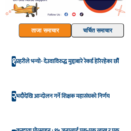
ताजा समाचार
चर्चित समाचार
१
प्रहरीले भन्यो- देउवाविरुद्ध मुद्दाबारे रेकर्ड हेरिरहेका छौँ
२
भदौदेखि आन्दोलन गर्ने शिक्षक महासंघको निर्णय
करदाता प्रोत्साहन : १५ जनालाई एक-एक लाख र एक