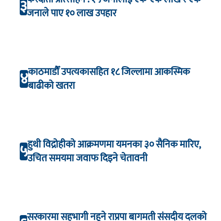
३
जनाले पाए १० लाख उपहार
काठमाडौँ उपत्यकासहित १८ जिल्लामा आकस्मिक
४
बाढीको खतरा
हुथी विद्रोहीको आक्रमणमा यमनका ३० सैनिक मारिए,
५
उचित समयमा जवाफ दिइने चेतावनी
सरकारमा सहभागी नहुने राप्रपा बागमती संसदीय दलको