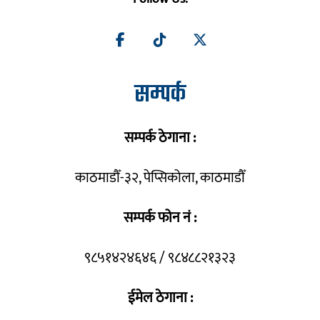
सम्पर्क
सम्पर्क ठेगाना :
काठमाडौँ-३२, पेप्सिकोला, काठमाडौँ
सम्पर्क फोन नं :
९८५१४२४६४६ / ९८४८८२१३२३
ईमेल ठेगाना :