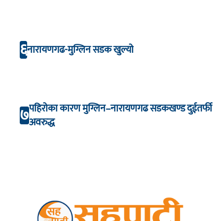
६
नारायणगढ-मुग्लिन सडक खुल्यो
पहिरोका कारण मुग्लिन–नारायणगढ सडकखण्ड दुईतर्फी
७
अवरुद्ध