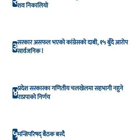
२
शव निकालियो
सरकार असफल भएको कांग्रेसको दाबी, १५ बुँदे आरोप
३
सार्वजनिक !
प्रदेश सरकारका गणितीय चलखेलमा सहभागी नहुने
४
राप्रपाको निर्णय
५
मन्त्रिपरिषद् बैठक बस्दै