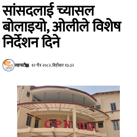
सांसदलाई च्यासल
बोलाइयो, ओलीले विशेष
निर्देशन दिने
सहपाटी
१२ चैत्र २०८२, बिहीबार १३:३२