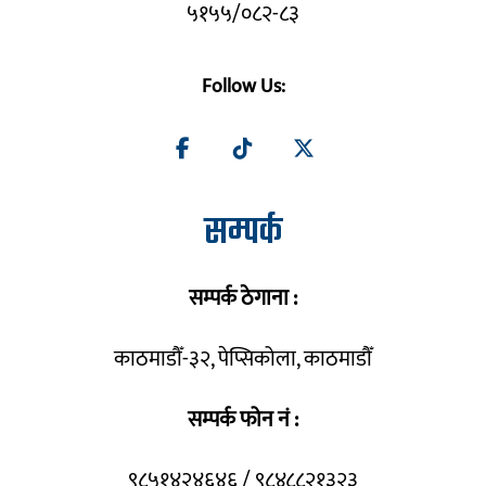
५१५५/०८२-८३
Follow Us:
सम्पर्क
सम्पर्क ठेगाना :
काठमाडौँ-३२, पेप्सिकोला, काठमाडौँ
सम्पर्क फोन नं :
९८५१४२४६४६ / ९८४८८२१३२३