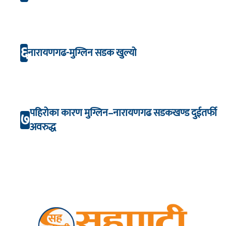
६
नारायणगढ-मुग्लिन सडक खुल्यो
पहिरोका कारण मुग्लिन–नारायणगढ सडकखण्ड दुईतर्फी
७
अवरुद्ध