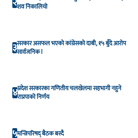
२
शव निकालियो
सरकार असफल भएको कांग्रेसको दाबी, १५ बुँदे आरोप
३
सार्वजनिक !
प्रदेश सरकारका गणितीय चलखेलमा सहभागी नहुने
४
राप्रपाको निर्णय
५
मन्त्रिपरिषद् बैठक बस्दै