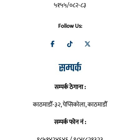
५१५५/०८२-८३
Follow Us:
सम्पर्क
सम्पर्क ठेगाना :
काठमाडौँ-३२, पेप्सिकोला, काठमाडौँ
सम्पर्क फोन नं :
९८५१४२४६४६ / ९८४८८२१३२३