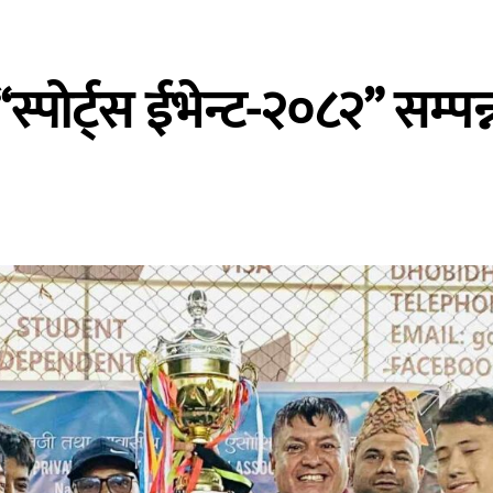
्पोर्ट्स ईभेन्ट-२०८२” सम्पन्