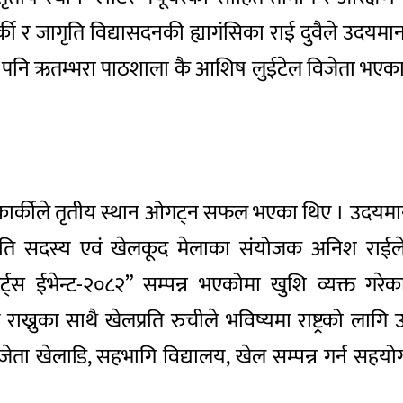
र्की र जागृति विद्यासदनकी ह्यागंसिका राई दुवैले उदयम
मा पनि ऋतम्भरा पाठशाला कै आशिष लुईटेल विजेता भएका
 कार्कीले तृतीय स्थान ओगट्न सफल भएका थिए । उदयमान ख
िति सदस्य एवं खेलकूद मेलाका संयोजक अनिश राईले खे
ट्स ईभेन्ट-२०८२” सम्पन्न भएकोमा खुशि व्यक्त गरे
ख्नुका साथै खेलप्रति रुचीले भविष्यमा राष्ट्रको लागि उत्
ेता खेलाडि, सहभागि विद्यालय, खेल सम्पन्न गर्न सहयोग