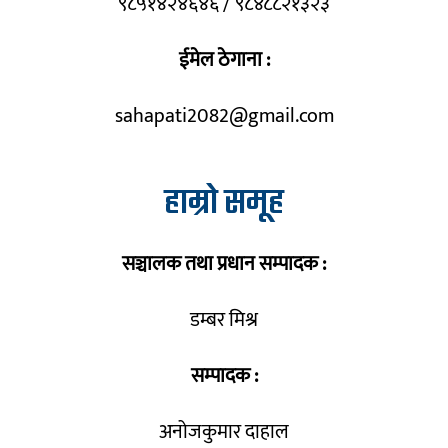
९८५१४२४६४६ / ९८४८८२१३२३
ईमेल ठेगाना :
sahapati2082@gmail.com
हाम्रो समूह
सञ्चालक तथा प्रधान सम्पादक :
डम्बर मिश्र
सम्पादक :
अनोजकुमार दाहाल