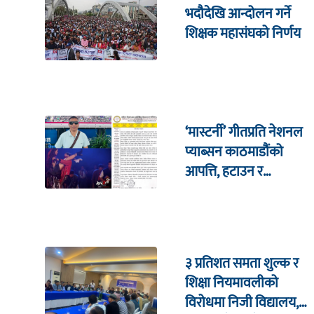
भदौदेखि आन्दोलन गर्ने
शिक्षक महासंघको निर्णय
‘मास्टर्नी’ गीतप्रति नेशनल
प्याब्सन काठमाडौंको
आपत्ति, हटाउन र
सार्वजनिक माफी माग्न माग
३ प्रतिशत समता शुल्क र
शिक्षा नियमावलीको
विरोधमा निजी विद्यालय,