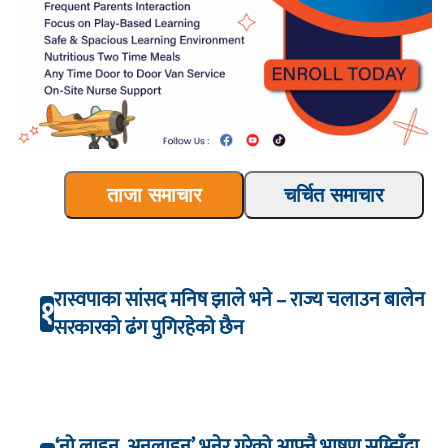
ताजा समाचार
चर्चित समाचार
रास्वपाका सांसद मनिष झाले भने – राज्य चलाउन बालेन
१
सरकारको ढंग पुगिरहेको छैन
‘नो लाइन, अनलाइन’ भनेर गरेको आफ्नै भाषण सम्झिँदा