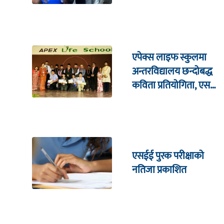
सरकारसँग ६ बुँदे माग
एपेक्स लाइफ स्कुलमा
अन्तरविद्यालय छन्दोबद्ध
कविता प्रतियोगिता, एसपी
कोइराला सम्मानित
एसईई पुरक परीक्षाको
नतिजा प्रकाशित