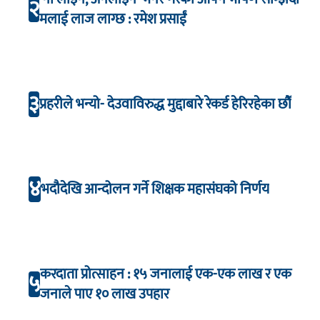
२
मलाई लाज लाग्छ : रमेश प्रसाईं
३
प्रहरीले भन्यो- देउवाविरुद्ध मुद्दाबारे रेकर्ड हेरिरहेका छौँ
४
भदौदेखि आन्दोलन गर्ने शिक्षक महासंघको निर्णय
करदाता प्रोत्साहन : १५ जनालाई एक-एक लाख र एक
५
जनाले पाए १० लाख उपहार