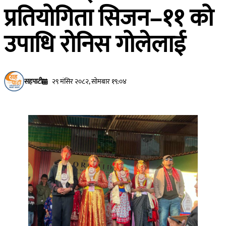
प्रतियोगिता सिजन–११ को
उपाधि रोनिस गोलेलाई
सहपाटी
२९ मंसिर २०८२, सोमबार १९:०४