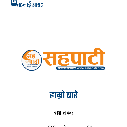
७
तहलाई आग्रह
हाम्रो बारे
सञ्चालक :