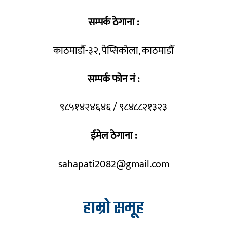
सम्पर्क ठेगाना :
काठमाडौँ-३२, पेप्सिकोला, काठमाडौँ
सम्पर्क फोन नं :
९८५१४२४६४६ / ९८४८८२१३२३
ईमेल ठेगाना :
sahapati2082@gmail.com
हाम्रो समूह