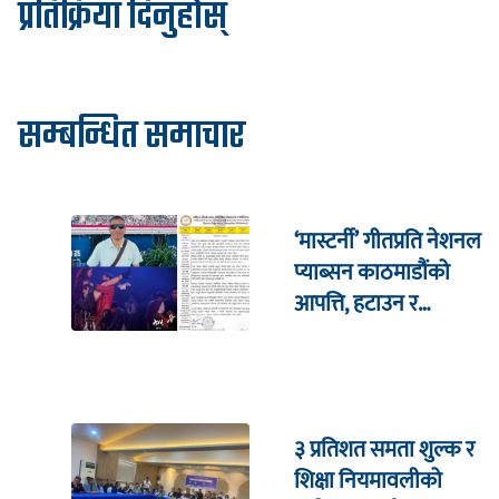
प्रतिक्रिया दिनुहोस्
सम्बन्धित समाचार
‘मास्टर्नी’ गीतप्रति नेशनल
प्याब्सन काठमाडौंको
आपत्ति, हटाउन र
सार्वजनिक माफी माग्न माग
३ प्रतिशत समता शुल्क र
शिक्षा नियमावलीको