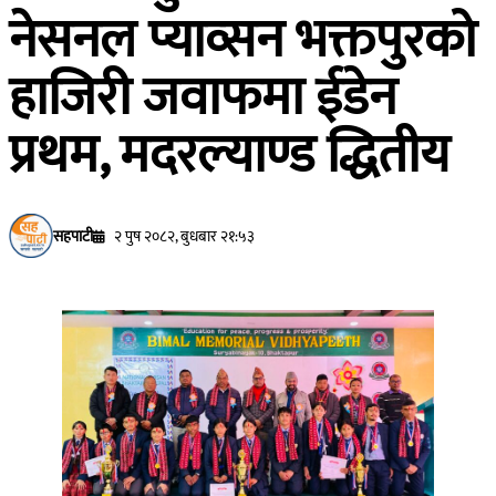
नेसनल प्याव्सन भक्तपुरको
हाजिरी जवाफमा ईडेन
प्रथम, मदरल्याण्ड द्धितीय
सहपाटी
२ पुष २०८२, बुधबार २१:५३