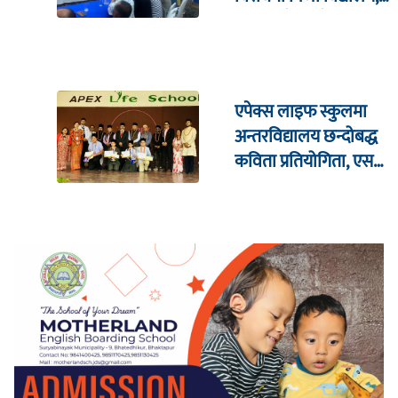
सरकारसँग ६ बुँदे माग
एपेक्स लाइफ स्कुलमा
अन्तरविद्यालय छन्दोबद्ध
कविता प्रतियोगिता, एसपी
कोइराला सम्मानित