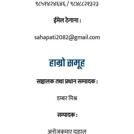
९८५१४२४६४६ / ९८४८८२१३२३
ईमेल ठेगाना :
sahapati2082@gmail.com
हाम्रो समूह
सञ्चालक तथा प्रधान सम्पादक :
डम्बर मिश्र
सम्पादक :
अनोजकुमार दाहाल