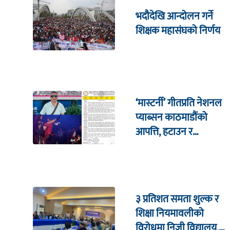
भदौदेखि आन्दोलन गर्ने
शिक्षक महासंघको निर्णय
‘मास्टर्नी’ गीतप्रति नेशनल
प्याब्सन काठमाडौंको
आपत्ति, हटाउन र
सार्वजनिक माफी माग्न माग
३ प्रतिशत समता शुल्क र
शिक्षा नियमावलीको
विरोधमा निजी विद्यालय,