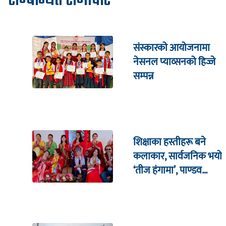
सम्बन्धित समाचार
संस्कारको आयोजनामा
नेसनल प्याव्सनको हिज्जे
सम्पन्न
शिक्षाका हस्तीहरू बने
कलाकार, सार्वजनिक भयो
‘तीज हंगामा’, पाण्डव
हमालदेखि संगीता
सिलवाल सम्मको अभिनय