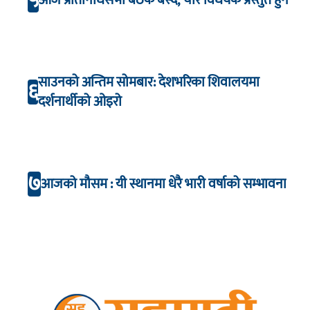
५
आज प्रतिनिधिसभा बैठक बस्दैै, चार विधेयक प्रस्तुत हुने
साउनको अन्तिम सोमबार: देशभरिका शिवालयमा
६
दर्शनार्थीको ओइरो
७
आजको मौसम : यी स्थानमा धेरै भारी वर्षाको सम्भावना