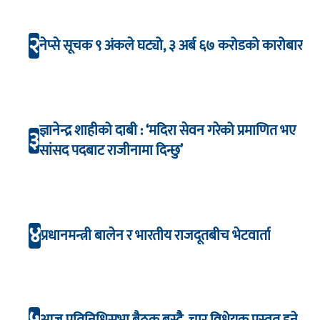
२
नेप्से सूचक ९ अंकले घट्यो, ३ अर्ब ६७ करोडको कारोबार
ज्ञानेन्द्र शाहीको दाबी : ‘मदिरा सेवन गरेको प्रमाणित भए
३
सांसद पदबाट राजीनामा दिन्छु’
४
प्रधानमन्त्री बालेन र भारतीय राजदूतबीच भेटवार्ता