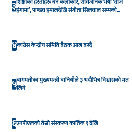
शिक्षाका हस्तीहरू बने कलाकार, सार्वजनिक भयो ‘तीज
३
हंगामा’, पाण्डव हमालदेखि संगीता सिलवाल सम्मको
अभिनय
४
कांग्रेस केन्द्रीय समिति बैठक आज बस्दै
बागमतीका मुख्यमन्त्री बानियाँले ३ भदौभित्र विश्वासको मत
५
लिने
६
एनपीएलको तेस्रो संस्करण कार्तिक ९ देखि