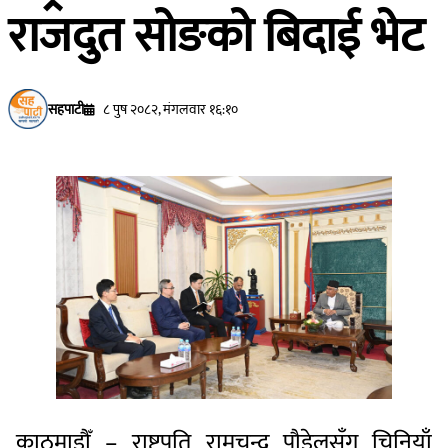
राजदुत सोङको बिदाई भेट
सहपाटी
८ पुष २०८२, मंगलवार १६:१०
काठमाडौँ – राष्ट्रपति रामचन्द्र पौडेलसँग चिनियाँ