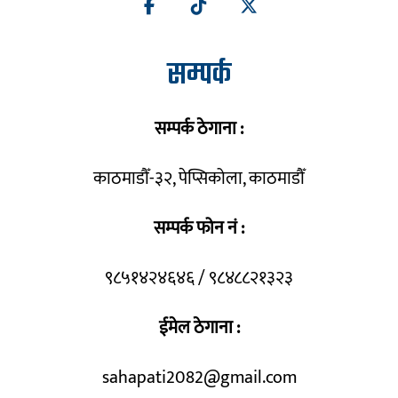
सम्पर्क
सम्पर्क ठेगाना :
काठमाडौँ-३२, पेप्सिकोला, काठमाडौँ
सम्पर्क फोन नं :
९८५१४२४६४६ / ९८४८८२१३२३
ईमेल ठेगाना :
sahapati2082@gmail.com