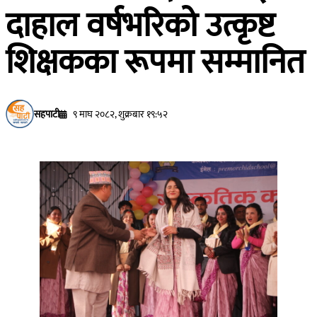
दाहाल वर्षभरिको उत्कृष्ट
शिक्षकका रूपमा सम्मानित
सहपाटी
९ माघ २०८२, शुक्रबार १९:५२