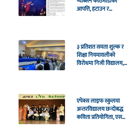
प्याब्सन काठमाडौंको
आपत्ति, हटाउन र
सार्वजनिक माफी माग्न माग
३ प्रतिशत समता शुल्क र
शिक्षा नियमावलीको
विरोधमा निजी विद्यालय,
सरकारसँग ६ बुँदे माग
एपेक्स लाइफ स्कुलमा
अन्तरविद्यालय छन्दोबद्ध
कविता प्रतियोगिता, एसपी
कोइराला सम्मानित