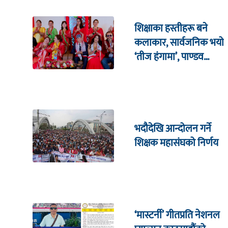
शिक्षाका हस्तीहरू बने
कलाकार, सार्वजनिक भयो
‘तीज हंगामा’, पाण्डव
हमालदेखि संगीता
सिलवाल सम्मको अभिनय
भदौदेखि आन्दोलन गर्ने
शिक्षक महासंघको निर्णय
‘मास्टर्नी’ गीतप्रति नेशनल