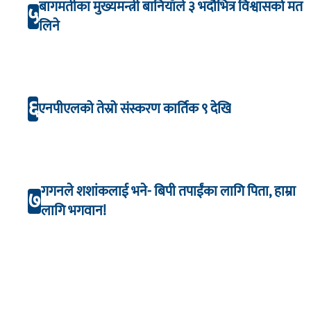
बागमतीका मुख्यमन्त्री बानियाँले ३ भदौभित्र विश्वासको मत
५
लिने
६
एनपीएलको तेस्रो संस्करण कार्तिक ९ देखि
गगनले शशांकलाई भने- बिपी तपाईंका लागि पिता, हाम्रा
७
लागि भगवान!