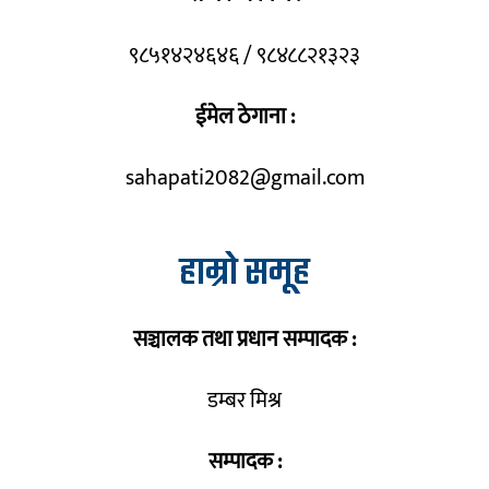
९८५१४२४६४६ / ९८४८८२१३२३
ईमेल ठेगाना :
sahapati2082@gmail.com
हाम्रो समूह
सञ्चालक तथा प्रधान सम्पादक :
डम्बर मिश्र
सम्पादक :