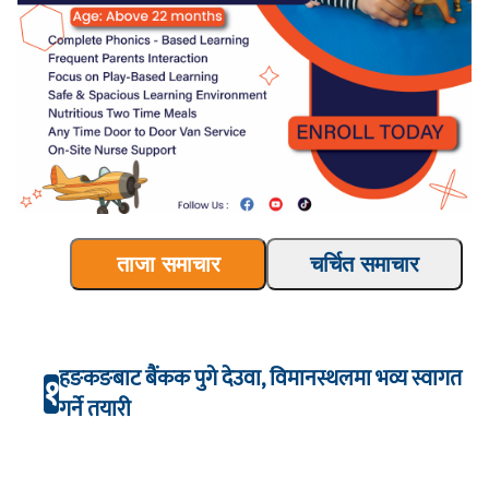
ताजा समाचार
चर्चित समाचार
हङकङबाट बैंकक पुगे देउवा, विमानस्थलमा भव्य स्वागत
१
गर्ने तयारी