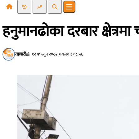
Recent News
Trending News
Search
Open main menu
हनुमानढोका दरबार क्षेत्रम
सहपाटी
१२ फाल्गुन २०८२, मंगलवार ०८:५६