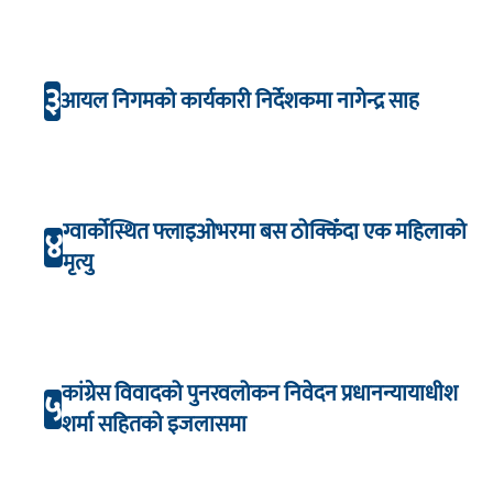
३
आयल निगमको कार्यकारी निर्देशकमा नागेन्द्र साह
ग्वार्कोस्थित फ्लाइओभरमा बस ठोक्किँदा एक महिलाको
४
मृत्यु
कांग्रेस विवादको पुनरवलोकन निवेदन प्रधानन्यायाधीश
५
शर्मा सहितको इजलासमा