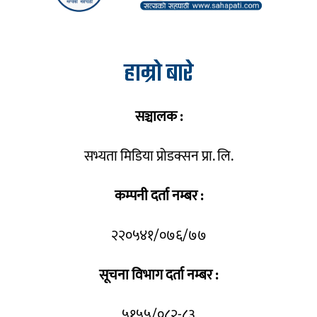
हाम्रो बारे
सञ्चालक :
सभ्यता मिडिया प्रोडक्सन प्रा. लि.
कम्पनी दर्ता नम्बर :
२२०५४१/०७६/७७
सूचना विभाग दर्ता नम्बर :
५१५५/०८२-८३