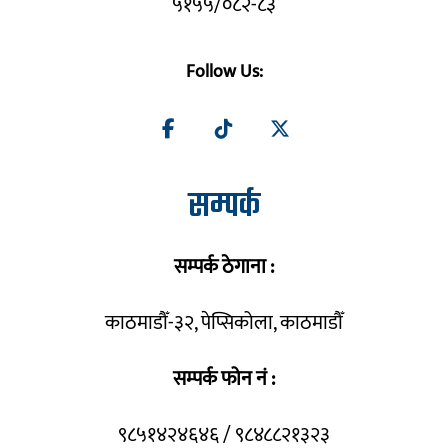
५१५५/०८२-८३
Follow Us:
सम्पर्क
सम्पर्क ठेगाना :
काठमाडौँ-३२, पेप्सिकोला, काठमाडौँ
सम्पर्क फोन नं :
९८५१४२४६४६ / ९८४८८२१३२३