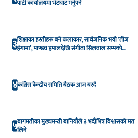
पार्टी कार्यालयमा भेटघाट गर्नुपर्ने
शिक्षाका हस्तीहरू बने कलाकार, सार्वजनिक भयो ‘तीज
३
हंगामा’, पाण्डव हमालदेखि संगीता सिलवाल सम्मको
अभिनय
४
कांग्रेस केन्द्रीय समिति बैठक आज बस्दै
बागमतीका मुख्यमन्त्री बानियाँले ३ भदौभित्र विश्वासको मत
५
लिने