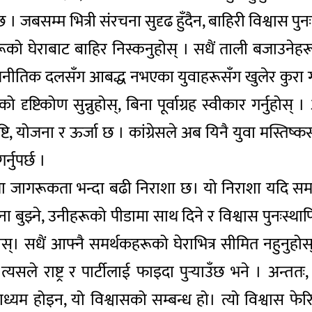
 जबसम्म भित्री संरचना सुदृढ हुँदैन, बाहिरी विश्वास पुनःनिर
ाबाट बाहिर निस्कनुहोस् । सधैं ताली बजाउनेहरू होइन, 
ाजनीतिक दलसँग आबद्ध नभएका युवाहरूसँग खुलेर कुरा गर
ृष्टिकोण सुन्नुहोस्, बिना पूर्वाग्रह स्वीकार गर्नुहोस्
ि, योजना र ऊर्जा छ । कांग्रेसले अब यिनै युवा मस्तिष्क
्नुपर्छ ।
ा जागरूकता भन्दा बढी निराशा छ। यो निराशा यदि स
ुझ्ने, उनीहरूको पीडामा साथ दिने र विश्वास पुनःस्थापित ग
नुहोस्। सधैं आफ्नै समर्थकहरूको घेराभित्र सीमित नहुनु
े राष्ट्र र पार्टीलाई फाइदा पुर्‍याउँछ भने । अन्ततः
 माध्यम होइन, यो विश्वासको सम्बन्ध हो। त्यो विश्वास फेर