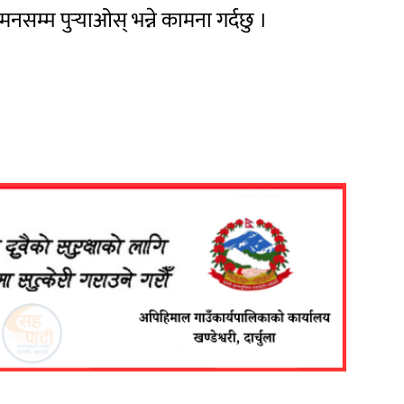
म्म पुर्‍याओस् भन्ने कामना गर्दछु ।