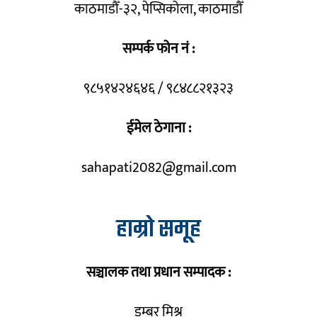
काठमाडौँ-३२, पेप्सिकोला, काठमाडौँ
सम्पर्क फोन नं :
९८५१४२४६४६ / ९८४८८२१३२३
ईमेल ठेगाना :
sahapati2082@gmail.com
हाम्रो समूह
सञ्चालक तथा प्रधान सम्पादक :
डम्बर मिश्र