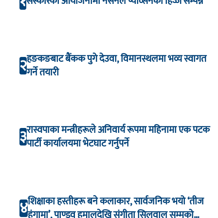
१
संस्कारको आयोजनामा नेसनल प्याव्सनको हिज्जे सम्पन्न
हङकङबाट बैंकक पुगे देउवा, विमानस्थलमा भव्य स्वागत
२
गर्ने तयारी
रास्वपाका मन्त्रीहरूले अनिवार्य रूपमा महिनामा एक पटक
३
पार्टी कार्यालयमा भेटघाट गर्नुपर्ने
शिक्षाका हस्तीहरू बने कलाकार, सार्वजनिक भयो ‘तीज
४
हंगामा’, पाण्डव हमालदेखि संगीता सिलवाल सम्मको