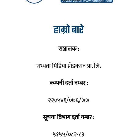
हाम्रो बारे
सञ्चालक :
सभ्यता मिडिया प्रोडक्सन प्रा. लि.
कम्पनी दर्ता नम्बर :
२२०५४१/०७६/७७
सूचना विभाग दर्ता नम्बर :
५१५५/०८२-८३