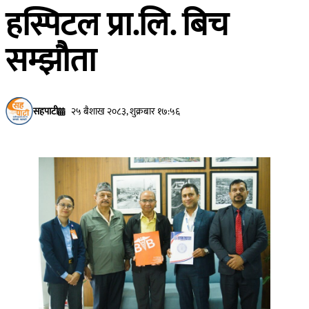
हस्पिटल प्रा.लि. बिच
सम्झौता
सहपाटी
२५ बैशाख २०८३, शुक्रबार १७:५६