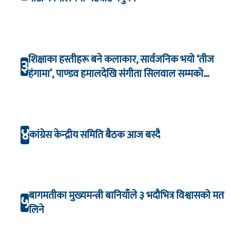
शिक्षाका हस्तीहरू बने कलाकार, सार्वजनिक भयो ‘तीज
३
हंगामा’, पाण्डव हमालदेखि संगीता सिलवाल सम्मको
अभिनय
४
कांग्रेस केन्द्रीय समिति बैठक आज बस्दै
बागमतीका मुख्यमन्त्री बानियाँले ३ भदौभित्र विश्वासको मत
५
लिने