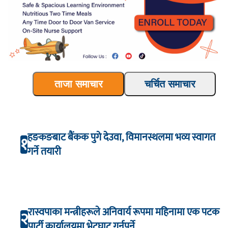
ताजा समाचार
चर्चित समाचार
हङकङबाट बैंकक पुगे देउवा, विमानस्थलमा भव्य स्वागत
१
गर्ने तयारी
रास्वपाका मन्त्रीहरूले अनिवार्य रूपमा महिनामा एक पटक
२
पार्टी कार्यालयमा भेटघाट गर्नुपर्ने