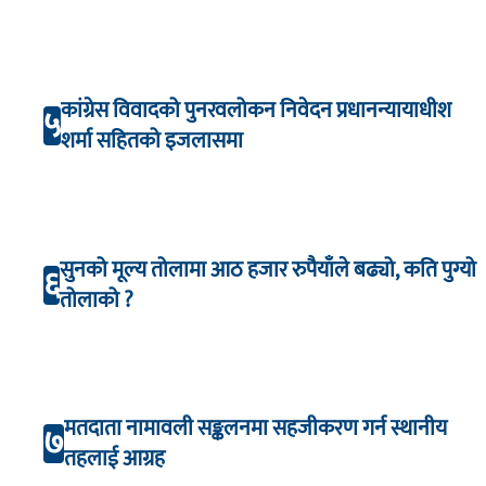
कांग्रेस विवादको पुनरवलोकन निवेदन प्रधानन्यायाधीश
५
शर्मा सहितको इजलासमा
सुनको मूल्य तोलामा आठ हजार रुपैयाँले बढ्यो, कति पुग्यो
६
तोलाको ?
मतदाता नामावली सङ्कलनमा सहजीकरण गर्न स्थानीय
७
तहलाई आग्रह