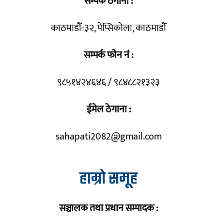
सम्पर्क ठेगाना :
काठमाडौँ-३२, पेप्सिकोला, काठमाडौँ
सम्पर्क फोन नं :
९८५१४२४६४६ / ९८४८८२१३२३
ईमेल ठेगाना :
sahapati2082@gmail.com
हाम्रो समूह
सञ्चालक तथा प्रधान सम्पादक :