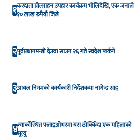
करदाता प्रोत्साहन उपहार कार्यक्रम भाेलिदेखि, एक जनाले
१
१० लाख रुपैयाँ जित्ने
२
पूर्वप्रधानमन्त्री देउवा साउन २६ गते स्वदेश फर्कने
३
आयल निगमको कार्यकारी निर्देशकमा नागेन्द्र साह
ग्वार्कोस्थित फ्लाइओभरमा बस ठोक्किँदा एक महिलाको
४
मृत्यु