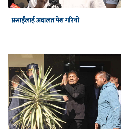
प्रसाईंलाई अदालत पेश गरियाे