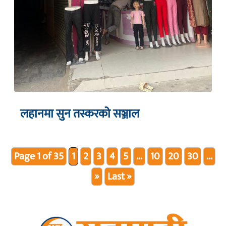
लहानमा सुन तस्करको सञ्जाल
Page 1 of 35
1
2
3
4
5
...
10
20
30
...
»
Last »