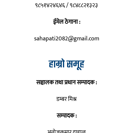
९८५१४२४६४६ / ९८४८८२१३२३
ईमेल ठेगाना :
sahapati2082@gmail.com
हाम्रो समूह
सञ्चालक तथा प्रधान सम्पादक :
डम्बर मिश्र
सम्पादक :
अनोजकुमार दाहाल