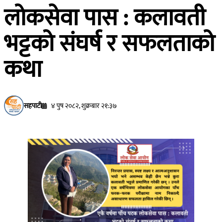
लोकसेवा पास : कलावती
भट्टको संघर्ष र सफलताको
कथा
सहपाटी
४ पुष २०८२, शुक्रबार २१:३७