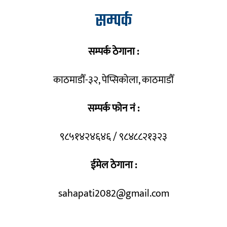
सम्पर्क
सम्पर्क ठेगाना :
काठमाडौँ-३२, पेप्सिकोला, काठमाडौँ
सम्पर्क फोन नं :
९८५१४२४६४६ / ९८४८८२१३२३
ईमेल ठेगाना :
sahapati2082@gmail.com