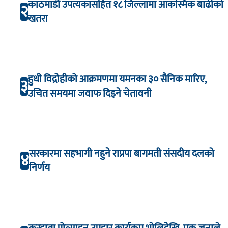
काठमाडौँ उपत्यकासहित १८ जिल्लामा आकस्मिक बाढीको
२
खतरा
हुथी विद्रोहीको आक्रमणमा यमनका ३० सैनिक मारिए,
३
उचित समयमा जवाफ दिइने चेतावनी
सरकारमा सहभागी नहुने राप्रपा बागमती संसदीय दलको
४
निर्णय