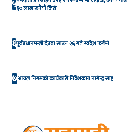
करदाता प्रोत्साहन उपहार कार्यक्रम भाेलिदेखि, एक जनाले
५
१० लाख रुपैयाँ जित्ने
६
पूर्वप्रधानमन्त्री देउवा साउन २६ गते स्वदेश फर्कने
७
आयल निगमको कार्यकारी निर्देशकमा नागेन्द्र साह