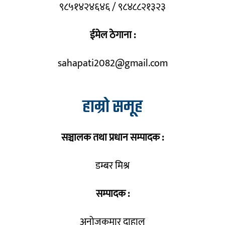
९८५१४२४६४६ / ९८४८८२१३२३
ईमेल ठेगाना :
sahapati2082@gmail.com
हाम्रो समूह
सञ्चालक तथा प्रधान सम्पादक :
डम्बर मिश्र
सम्पादक :
अनोजकुमार दाहाल