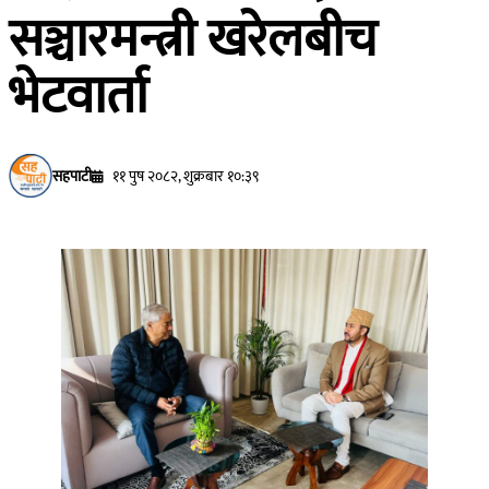
सञ्चारमन्त्री खरेलबीच
भेटवार्ता
सहपाटी
११ पुष २०८२, शुक्रबार १०:३९