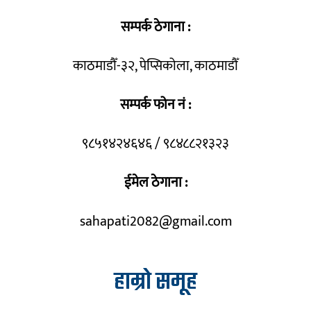
सम्पर्क ठेगाना :
काठमाडौँ-३२, पेप्सिकोला, काठमाडौँ
सम्पर्क फोन नं :
९८५१४२४६४६ / ९८४८८२१३२३
ईमेल ठेगाना :
sahapati2082@gmail.com
हाम्रो समूह