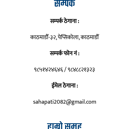
सम्पर्क
सम्पर्क ठेगाना :
काठमाडौँ-३२, पेप्सिकोला, काठमाडौँ
सम्पर्क फोन नं :
९८५१४२४६४६ / ९८४८८२१३२३
ईमेल ठेगाना :
sahapati2082@gmail.com
हाम्रो समूह