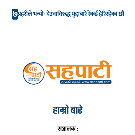
७
प्रहरीले भन्यो- देउवाविरुद्ध मुद्दाबारे रेकर्ड हेरिरहेका छौँ
हाम्रो बारे
सञ्चालक :