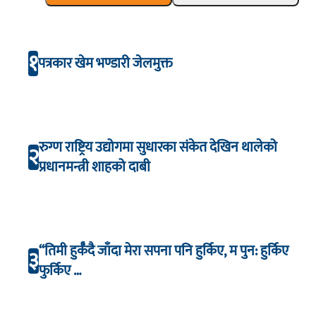
१
पत्रकार खेम भण्डारी जेलमुक्त
रुग्ण राष्ट्रिय उद्योगमा सुधारका संकेत देखिन थालेको
२
प्रधानमन्त्री शाहको दाबी
“तिमी हुर्कँदै जाँदा मेरा सपना पनि हुर्किए, म पुन: हुर्किए
३
फुर्किए …