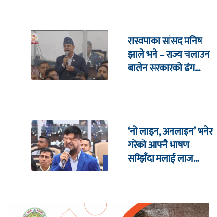
रास्वपाका सांसद मनिष
झाले भने – राज्य चलाउन
बालेन सरकारको ढंग
पुगिरहेको छैन
‘नो लाइन, अनलाइन’ भनेर
गरेको आफ्नै भाषण
सम्झिँदा मलाई लाज
लाग्छ : रमेश प्रसाईं