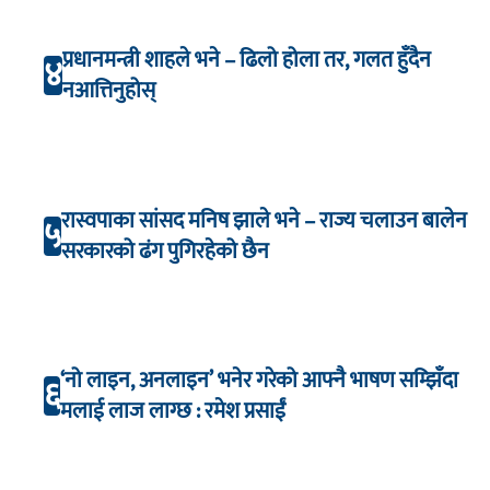
प्रधानमन्त्री शाहले भने – ढिलो होला तर, गलत हुँदैन
४
नआत्तिनुहोस्
रास्वपाका सांसद मनिष झाले भने – राज्य चलाउन बालेन
५
सरकारको ढंग पुगिरहेको छैन
‘नो लाइन, अनलाइन’ भनेर गरेको आफ्नै भाषण सम्झिँदा
६
मलाई लाज लाग्छ : रमेश प्रसाईं