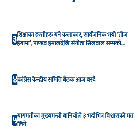
शिक्षाका हस्तीहरू बने कलाकार, सार्वजनिक भयो ‘तीज
३
हंगामा’, पाण्डव हमालदेखि संगीता सिलवाल सम्मको
अभिनय
४
कांग्रेस केन्द्रीय समिति बैठक आज बस्दै
बागमतीका मुख्यमन्त्री बानियाँले ३ भदौभित्र विश्वासको मत
५
लिने