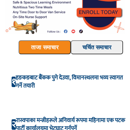
ताजा समाचार
चर्चित समाचार
हङकङबाट बैंकक पुगे देउवा, विमानस्थलमा भव्य स्वागत
१
गर्ने तयारी
रास्वपाका मन्त्रीहरूले अनिवार्य रूपमा महिनामा एक पटक
२
पार्टी कार्यालयमा भेटघाट गर्नुपर्ने