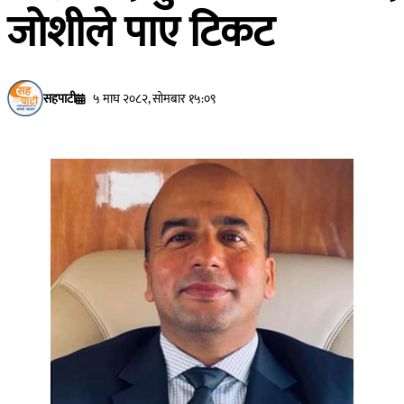
जोशीले पाए टिकट
सहपाटी
५ माघ २०८२, सोमबार १५:०९