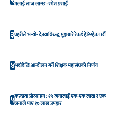
२
मलाई लाज लाग्छ : रमेश प्रसाईं
३
प्रहरीले भन्यो- देउवाविरुद्ध मुद्दाबारे रेकर्ड हेरिरहेका छौँ
४
भदौदेखि आन्दोलन गर्ने शिक्षक महासंघको निर्णय
करदाता प्रोत्साहन : १५ जनालाई एक-एक लाख र एक
५
जनाले पाए १० लाख उपहार