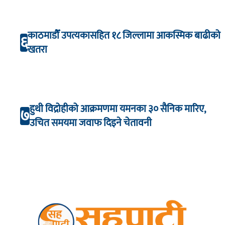
काठमाडौँ उपत्यकासहित १८ जिल्लामा आकस्मिक बाढीको
६
खतरा
हुथी विद्रोहीको आक्रमणमा यमनका ३० सैनिक मारिए,
७
उचित समयमा जवाफ दिइने चेतावनी