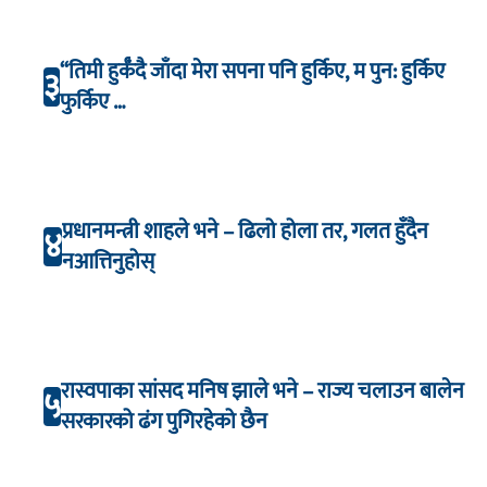
“तिमी हुर्कँदै जाँदा मेरा सपना पनि हुर्किए, म पुन: हुर्किए
३
फुर्किए …
प्रधानमन्त्री शाहले भने – ढिलो होला तर, गलत हुँदैन
४
नआत्तिनुहोस्
रास्वपाका सांसद मनिष झाले भने – राज्य चलाउन बालेन
५
सरकारको ढंग पुगिरहेको छैन