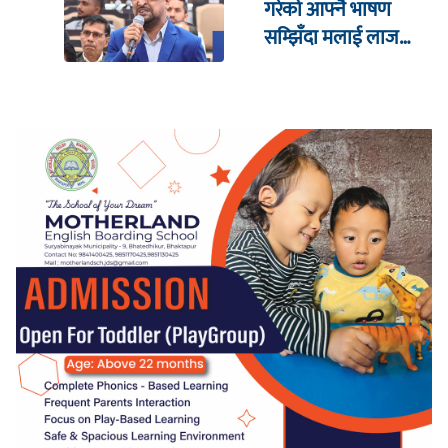
गरेको आफ्नै भाषण
सम्झिँदा मलाई लाज
लाग्छ : रमेश प्रसाईं