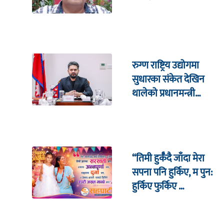
रुग्ण राष्ट्रिय उद्योगमा
सुधारका संकेत देखिन
थालेको प्रधानमन्त्री
शाहको दाबी
“तिमी हुर्कँदै जाँदा मेरा
सपना पनि हुर्किए, म पुन:
हुर्किए फुर्किए …