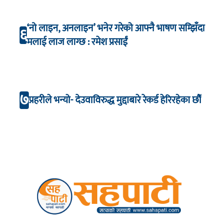
‘नो लाइन, अनलाइन’ भनेर गरेको आफ्नै भाषण सम्झिँदा
६
मलाई लाज लाग्छ : रमेश प्रसाईं
७
प्रहरीले भन्यो- देउवाविरुद्ध मुद्दाबारे रेकर्ड हेरिरहेका छौँ