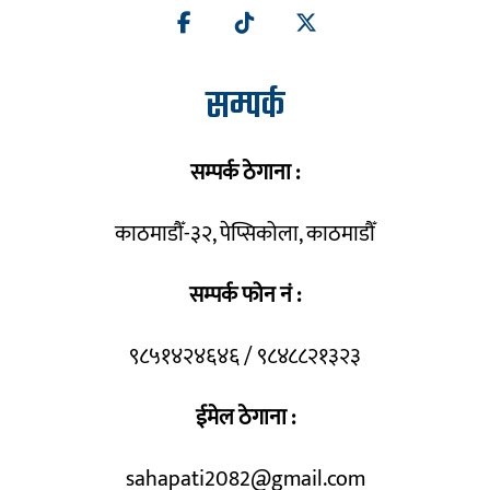
सम्पर्क
सम्पर्क ठेगाना :
काठमाडौँ-३२, पेप्सिकोला, काठमाडौँ
सम्पर्क फोन नं :
९८५१४२४६४६ / ९८४८८२१३२३
ईमेल ठेगाना :
sahapati2082@gmail.com