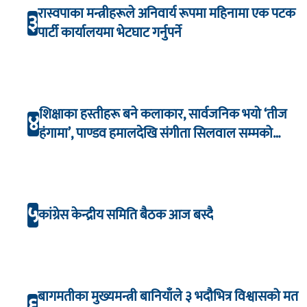
रास्वपाका मन्त्रीहरूले अनिवार्य रूपमा महिनामा एक पटक
३
पार्टी कार्यालयमा भेटघाट गर्नुपर्ने
शिक्षाका हस्तीहरू बने कलाकार, सार्वजनिक भयो ‘तीज
४
हंगामा’, पाण्डव हमालदेखि संगीता सिलवाल सम्मको
अभिनय
५
कांग्रेस केन्द्रीय समिति बैठक आज बस्दै
बागमतीका मुख्यमन्त्री बानियाँले ३ भदौभित्र विश्वासको मत
६