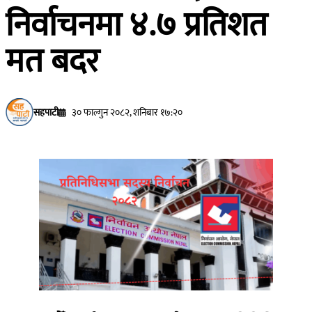
निर्वाचनमा ४.७ प्रतिशत
मत बदर
सहपाटी
३० फाल्गुन २०८२, शनिबार १७:२०