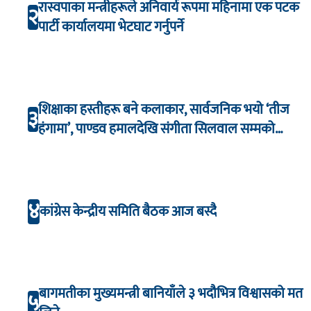
रास्वपाका मन्त्रीहरूले अनिवार्य रूपमा महिनामा एक पटक
२
पार्टी कार्यालयमा भेटघाट गर्नुपर्ने
शिक्षाका हस्तीहरू बने कलाकार, सार्वजनिक भयो ‘तीज
३
हंगामा’, पाण्डव हमालदेखि संगीता सिलवाल सम्मको
अभिनय
४
कांग्रेस केन्द्रीय समिति बैठक आज बस्दै
बागमतीका मुख्यमन्त्री बानियाँले ३ भदौभित्र विश्वासको मत
५