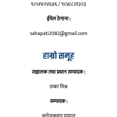
९८५१४२४६४६ / ९८४८८२१३२३
ईमेल ठेगाना :
sahapati2082@gmail.com
हाम्रो समूह
सञ्चालक तथा प्रधान सम्पादक :
डम्बर मिश्र
सम्पादक :
अनोजकुमार दाहाल