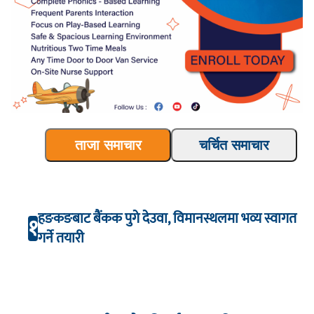
ताजा समाचार
चर्चित समाचार
हङकङबाट बैंकक पुगे देउवा, विमानस्थलमा भव्य स्वागत
१
गर्ने तयारी