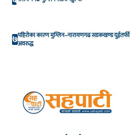
पहिरोका कारण मुग्लिन–नारायणगढ सडकखण्ड दुईतर्फी
७
अवरुद्ध