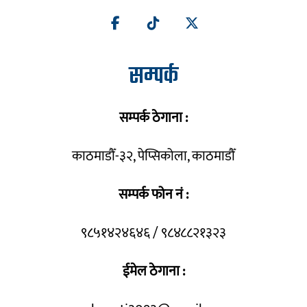
सम्पर्क
सम्पर्क ठेगाना :
काठमाडौँ-३२, पेप्सिकोला, काठमाडौँ
सम्पर्क फोन नं :
९८५१४२४६४६ / ९८४८८२१३२३
ईमेल ठेगाना :