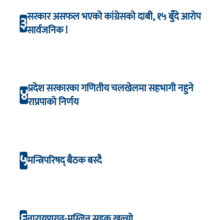
सरकार असफल भएको कांग्रेसको दाबी, १५ बुँदे आरोप
३
सार्वजनिक !
प्रदेश सरकारका गणितीय चलखेलमा सहभागी नहुने
४
राप्रपाको निर्णय
५
मन्त्रिपरिषद् बैठक बस्दै
६
नारायणगढ-मुग्लिन सडक खुल्यो