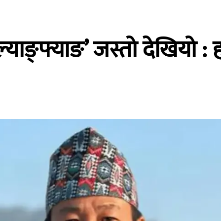
्याङ्फ्याङ’ जस्तो देखियो : ह