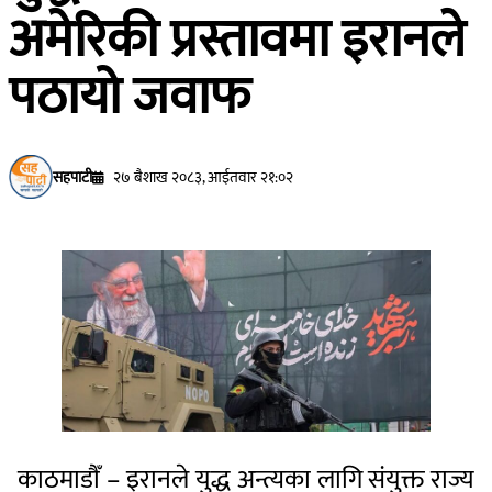
अमेरिकी प्रस्तावमा इरानले
पठायो जवाफ
सहपाटी
२७ बैशाख २०८३, आईतवार २१:०२
काठमाडाैँ – इरानले युद्ध अन्त्यका लागि संयुक्त राज्य