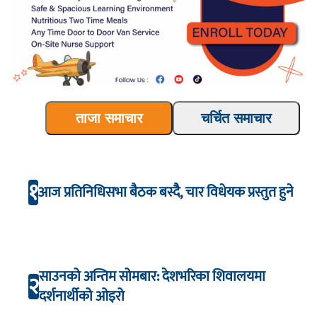
ताजा समाचार
चर्चित समाचार
१
आज प्रतिनिधिसभा बैठक बस्दैै, चार विधेयक प्रस्तुत हुने
साउनको अन्तिम सोमबार: देशभरिका शिवालयमा
२
दर्शनार्थीको ओइरो