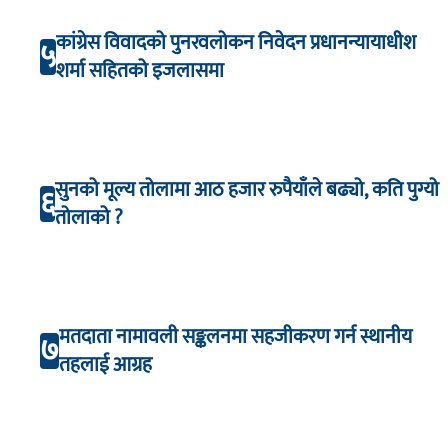
कांग्रेस विवादको पुनरवलोकन निवेदन प्रधानन्यायाधीश
५
शर्मा सहितको इजलासमा
सुनको मूल्य तोलामा आठ हजार रुपैयाँले बढ्यो, कति पुग्यो
६
तोलाको ?
मतदाता नामावली सङ्कलनमा सहजीकरण गर्न स्थानीय
७
तहलाई आग्रह