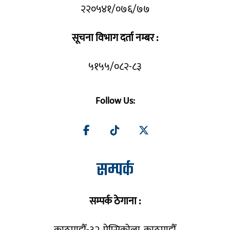
२२०५४१/०७६/७७
सूचना विभाग दर्ता नम्बर :
५१५५/०८२-८३
Follow Us:
सम्पर्क
सम्पर्क ठेगाना :
काठमाडौँ-३२, पेप्सिकोला, काठमाडौँ