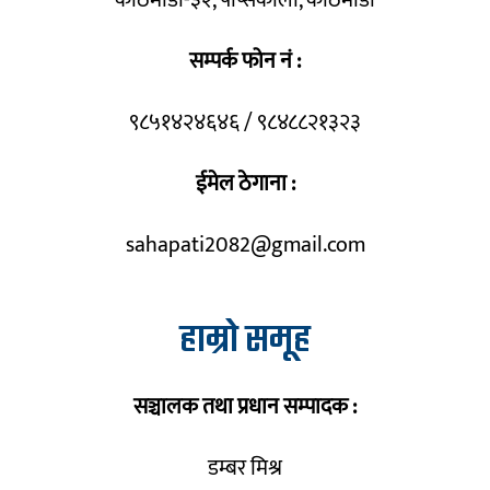
सम्पर्क फोन नं :
९८५१४२४६४६ / ९८४८८२१३२३
ईमेल ठेगाना :
sahapati2082@gmail.com
हाम्रो समूह
सञ्चालक तथा प्रधान सम्पादक :
डम्बर मिश्र