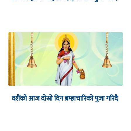
दशैंकाे आज दाेस्राे दिन ब्रम्हाचारिकाे पुजा गरिदै