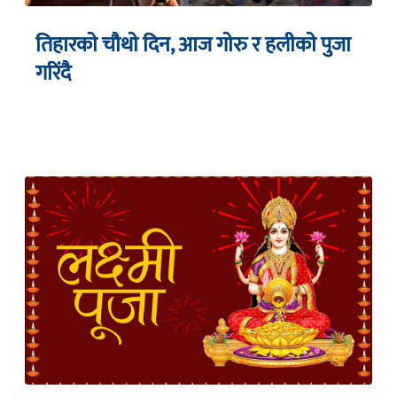
तिहारकाे चाैथाे दिन, आज गाेरु र हलीकाे पुजा
गरिंदै