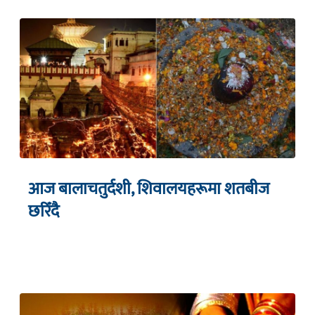
आज बालाचतुर्दशी, शिवालयहरूमा शतबीज
छरिँदै