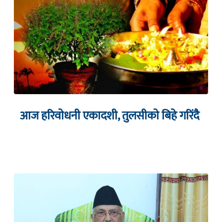
आज हरिवाेधनी एकादशी, तुलसीकाे बिहे गरिंदै