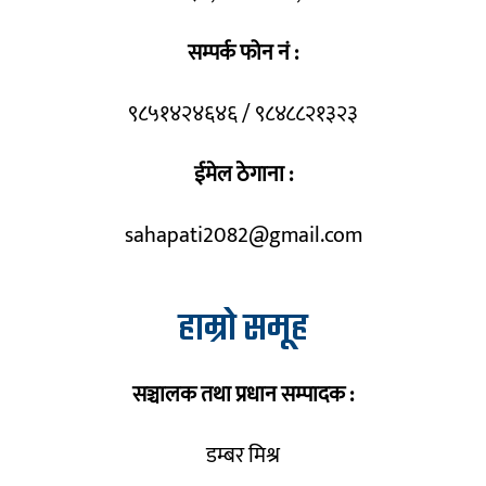
सम्पर्क फोन नं :
९८५१४२४६४६ / ९८४८८२१३२३
ईमेल ठेगाना :
sahapati2082@gmail.com
हाम्रो समूह
सञ्चालक तथा प्रधान सम्पादक :
डम्बर मिश्र